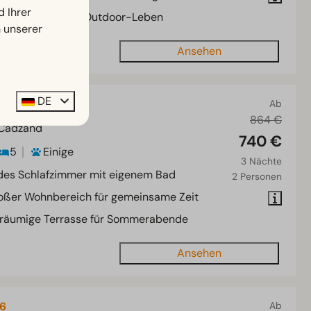
d Ihrer
oße Terrasse für Outdoor-Leben
n unserer
Ansehen
DE
 10
Ab
864 €
 Cadzand
740 €
5
Einige
3 Nächte
des Schlafzimmer mit eigenem Bad
2 Personen
oßer Wohnbereich für gemeinsame Zeit
räumige Terrasse für Sommerabende
Ansehen
 6
Ab