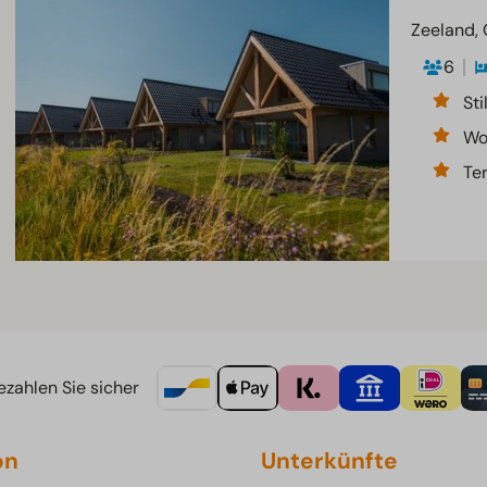
Zeeland,
6
Sti
Wo
Te
zahlen Sie sicher
on
Unterkünfte