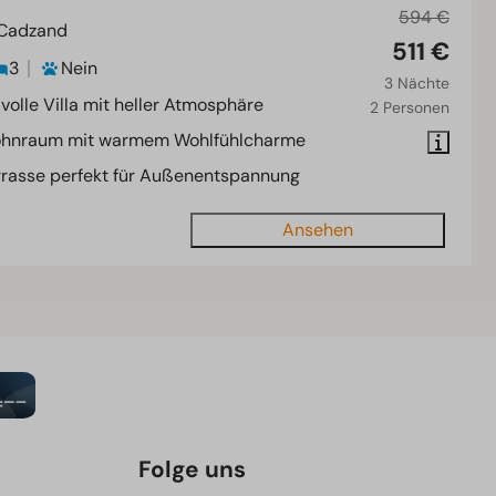
594 €
 Cadzand
511 €
3
Nein
3 Nächte
lvolle Villa mit heller Atmosphäre
2 Personen
hnraum mit warmem Wohlfühlcharme
rrasse perfekt für Außenentspannung
Ansehen
Folge uns