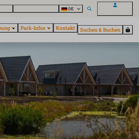
Parcs
Alle Parks entdecken
DE
Mein EuroParcs
bung
Park-Infos
Kontakt
Suchen & Buchen