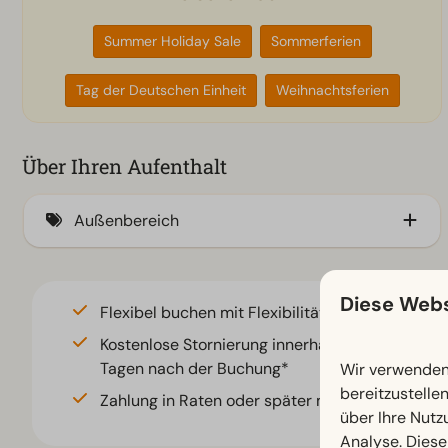
Summer Holiday Sale
Sommerferien
Tag der Deutschen Einheit
Weihnachtsferien
Über Ihren Aufenthalt
Außenbereich
Abstellraum (2)
Diese Webs
Flexibel buchen mit Flexibilitätsgarantie*
Kostenlose Stornierung innerhalb von 14
Tagen nach der Buchung*
Wir verwenden 
bereitzustelle
Zahlung in Raten oder später möglich*
über Ihre Nutz
Analyse. Diese