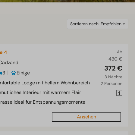
Sortieren nach: Empfohlen
e 4
Ab
430 €
 Cadzand
372 €
3
Einige
3 Nächte
mfortable Lodge mit hellem Wohnbereich
2 Personen
mütliches Interieur mit warmem Flair
rrasse ideal für Entspannungsmomente
Ansehen