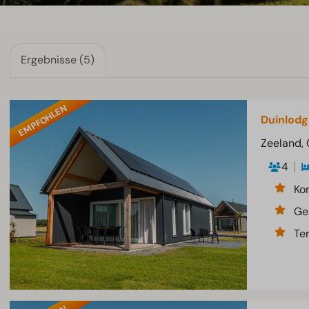
Ergebnisse (5)
EMPFOHLEN
Duinlodg
Zeeland,
4
Ko
Ge
Te