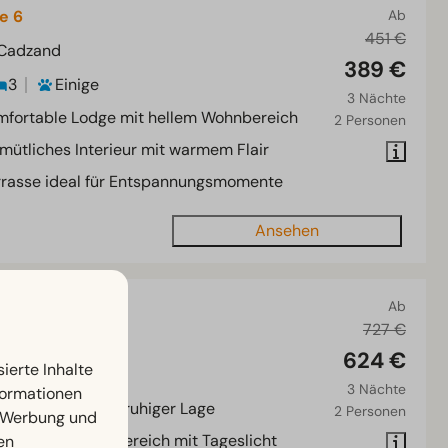
e 6
Ab
451 €
 Cadzand
389 €
3
Einige
3 Nächte
mfortable Lodge mit hellem Wohnbereich
2 Personen
mütliches Interieur mit warmem Flair
rrasse ideal für Entspannungsmomente
Ansehen
 8
Ab
727 €
 Cadzand
624 €
ierte Inhalte
4
Einige
3 Nächte
nformationen
fortable Villa in ruhiger Lage
2 Personen
, Werbung und
oßzügiger Wohnbereich mit Tageslicht
en