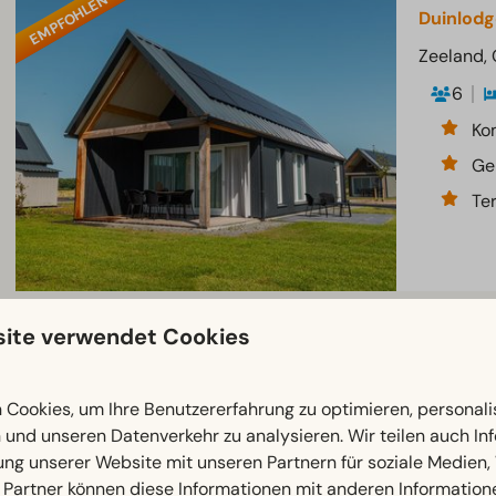
EMPFOHLEN
Duinlodg
Zeeland,
6
Ko
Ge
Te
ite verwendet Cookies
Duinvilla
Zeeland,
Cookies, um Ihre Benutzererfahrung zu optimieren, personalis
8
n und unseren Datenverkehr zu analysieren. Wir teilen auch I
Kom
ung unserer Website mit unseren Partnern für soziale Medien
Gr
 Partner können diese Informationen mit anderen Information