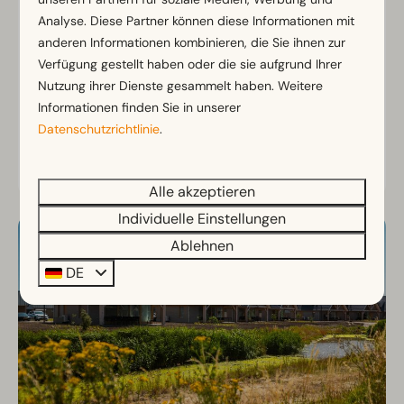
8
4
Einige
3 Nächte
Analyse. Diese Partner können diese Informationen mit
2 Personen
Komfortable Villa in ruhiger Lage
anderen Informationen kombinieren, die Sie ihnen zur
Verfügung gestellt haben oder die sie aufgrund Ihrer
Großzügiger Wohnbereich mit
Nutzung ihrer Dienste gesammelt haben. Weitere
Tageslicht
Informationen finden Sie in unserer
Große Terrasse für Outdoor-Leben
Datenschutzrichtlinie
.
Ansehen
Alle akzeptieren
Individuelle Einstellungen
Ablehnen
DE