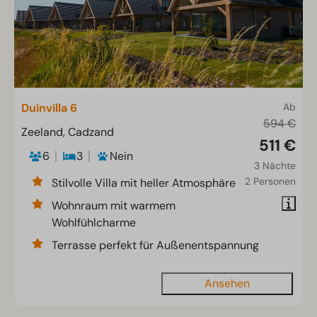
Duinvilla 6
Ab
594 €
Zeeland, Cadzand
511 €
6
3
Nein
3 Nächte
2 Personen
Stilvolle Villa mit heller Atmosphäre
Wohnraum mit warmem
Wohlfühlcharme
Terrasse perfekt für Außenentspannung
Ansehen