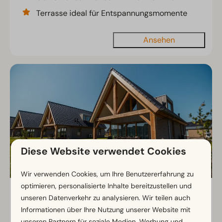
Terrasse ideal für Entspannungsmomente
Ansehen
Diese Website verwendet Cookies
Wir verwenden Cookies, um Ihre Benutzererfahrung zu
optimieren, personalisierte Inhalte bereitzustellen und
Duinvilla 8
Ab
unseren Datenverkehr zu analysieren. Wir teilen auch
727 €
Zeeland, Cadzand
Informationen über Ihre Nutzung unserer Website mit
624 €
unseren Partnern für soziale Medien, Werbung und