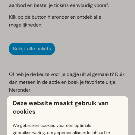
aanbod en bestel je tickets eenvoudig vooraf.
Klik op de button hieronder en ontdek alle
mogelijkheden.
Bekijk alle tickets
Of heb je de keuze voor je dagje uit al gemaakt? Duik
dan meteen in de actie en boek je favoriete uitje
hieronder!
Deze website maakt gebruik van
cookies
Deltapark Neeltje Jans
We gebruiken cookies voor een optimale
gebruikservaring, om gepersonaliseerde inhoud te