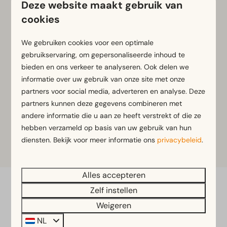
Deze website maakt gebruik van
Meer dan alleen
cookies
boodschappen
We gebruiken cookies voor een optimale
Naast een zorgvuldig samengesteld assortiment
gebruikservaring, om gepersonaliseerde inhoud te
dagelijkse producten beschikt de shop over een
bieden en ons verkeer te analyseren. Ook delen we
selfservice koffiecorner
. Geniet van een verse kop
informatie over uw gebruik van onze site met onze
koffie, thee of een verfrissend drankje op het terras
partners voor social media, adverteren en analyse. Deze
aan de speeltuinzijde. Ook zijn er
verpakte ijsjes
partners kunnen deze gegevens combineren met
verkrijgbaar. Zo is de Self Service Shop de ideale
andere informatie die u aan ze heeft verstrekt of die ze
plek om even neer te strijken of iets mee te nemen
hebben verzameld op basis van uw gebruik van hun
voor onderweg.
diensten. Bekijk voor meer informatie ons
privacybeleid
.
Alles accepteren
Zelf instellen
Veilig betalen
Weigeren
NL