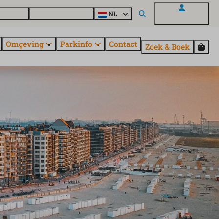
uroParcs
Ontdek alle parken
NL
Mijn EuroParcs
Omgeving
Parkinfo
Contact
Zoek & Boek