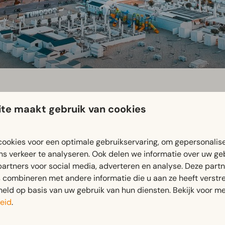
te maakt gebruik van cookies
ookies voor een optimale gebruikservaring, om gepersonalis
ns verkeer te analyseren. Ook delen we informatie over uw ge
partners voor social media, adverteren en analyse. Deze part
terslang zandstrand
, ideaal om te genieten van zee, rust en 
combineren met andere informatie die u aan ze heeft verstrek
ld op basis van uw gebruik van hun diensten. Bekijk voor me
temming
met stijlvolle winkels, boetieks en galerieën. Perfect
eid
.
er leert over de indrukwekkende geschiedenis van Knokke tij