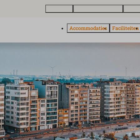
Plattegrond
Vakantiewoning kopen
Over E
Accommodaties
Faciliteiten