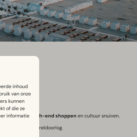
eerde inhoud
bruik van onze
ners kunnen
ruimte.
t of die ze
er informatie
 voor een dagje
high-end shoppen
en cultuur snuiven.
dens de Tweede Wereldoorlog.