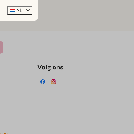
NL
Volg ons
eren