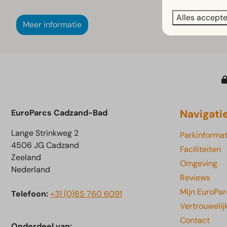
Alles accept
Meer informatie
Navigati
EuroParcs Cadzand-Bad
Lange Strinkweg 2
Parkinformat
4506 JG Cadzand
Faciliteiten
Zeeland
Omgeving
Nederland
Reviews
Mijn EuroPar
Telefoon:
+31 (0)85 760 6091
Vertrouwelij
Contact
Onderdeel van: