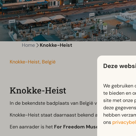
Home
Knokke-Heist
Knokke-Heist, België
Deze websi
We gebruiken c
Knokke-Heist
te bieden en o
site met onze 
In de bekendste badplaats van België vind je een
kilome
deze gegevens 
hebben verzame
Knokke-Heist staat daarnaast bekend als een
luxe bes
ons
privacybel
Een aanrader is het
For Freedom Museum
, waar je me