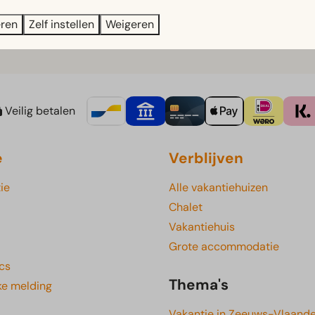
eren
Zelf instellen
Weigeren
Veilig betalen
e
Verblijven
ie
Alle vakantiehuizen
Chalet
Vakantiehuis
Grote accommodatie
cs
Thema's
ke melding
Vakantie in Zeeuws-Vlaand