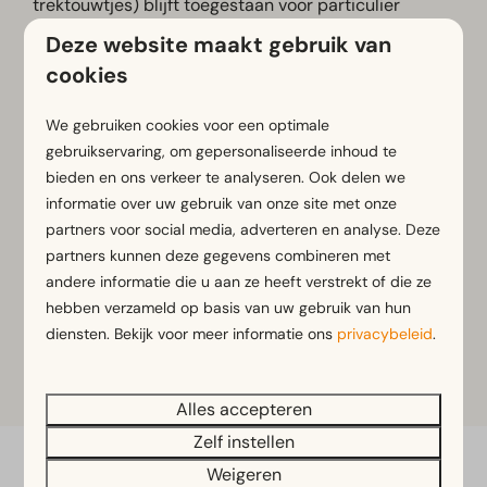
trektouwtjes) blijft toegestaan voor particulier
gebruik. Professionele vuurwerkshows kunnen
Deze website maakt gebruik van
plaatsvinden wanneer hiervoor de benodigde
cookies
vergunningen zijn verleend.
We gebruiken cookies voor een optimale
Houd er rekening mee dat ons vuurwerkvrije beleid
gebruikservaring, om gepersonaliseerde inhoud te
uitsluitend geldt binnen de grenzen van het park.
bieden en ons verkeer te analyseren. Ook delen we
Buiten het park kunnen, afhankelijk van de lokale
informatie over uw gebruik van onze site met onze
situatie en regelgeving, professionele
partners voor social media, adverteren en analyse. Deze
vuurwerkshows plaatsvinden en kan toegestaan F1-
partners kunnen deze gegevens combineren met
vuurwerk worden gebruikt.
andere informatie die u aan ze heeft verstrekt of die ze
hebben verzameld op basis van uw gebruik van hun
Belangrijk:
Op het park zelf is géén vuurwerk
diensten. Bekijk voor meer informatie ons
privacybeleid
.
toegestaan, ook geen F1-vuurwerk.
Alles accepteren
Zelf instellen
Weigeren
Veilig betalen